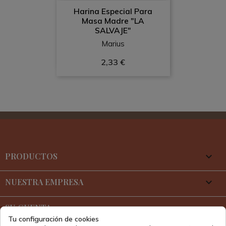
Harina Especial Para
Masa Madre "LA
SALVAJE"
Marius
2,33 €
PRODUCTOS

NUESTRA EMPRESA

SU CUENTA

Tu configuración de cookies