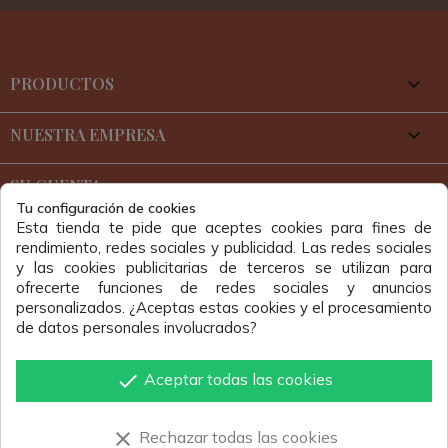
PRODUCTOS

NUESTRA EMPRESA

SU CUENTA

Tu configuración de cookies
Esta tienda te pide que aceptes cookies para fines de
rendimiento, redes sociales y publicidad. Las redes sociales
y las cookies publicitarias de terceros se utilizan para
ofrecerte funciones de redes sociales y anuncios
personalizados. ¿Aceptas estas cookies y el procesamiento
de datos personales involucrados?
LA ESPELTA Y LA SAL, S.L.
done
Aceptar todas las cookies
C/ Las Pozas, 2.
19266 - Palazuelos
clear
Rechazar todas las cookies
(Guadalajara)