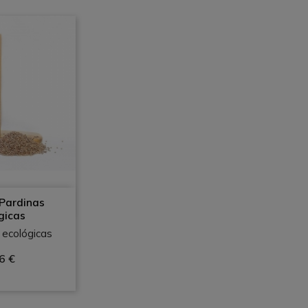
a rápida
 Pardinas
gicas
ecológicas
6 €