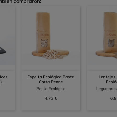
ambién compraron:
(1)
a
Vista rápida
Vist
ices
Espelta Ecológica Pasta
Lentejas


...
Corta Penne
Ecoló
Pasta Ecológica
Legumbres 
4,73 €
6,8