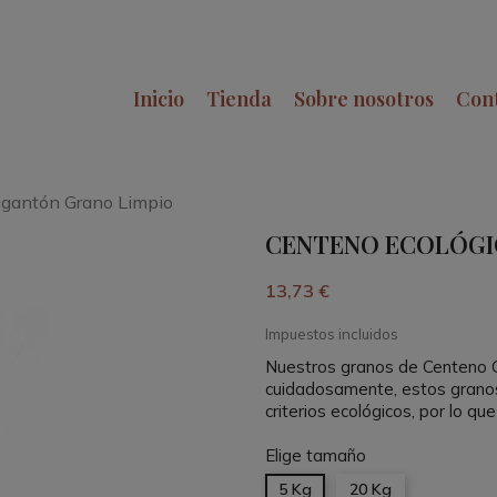
Inicio
Tienda
Sobre nosotros
Con
igantón Grano Limpio
CENTENO ECOLÓGI
13,73 €
Impuestos incluidos
Nuestros granos de Centeno Gi
cuidadosamente, estos granos
criterios ecológicos, por lo qu
Elige tamaño
5 Kg
20 Kg