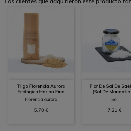
Los clientes que adquirieron este producto t
Vista rápida
Vista rápid
Trigo Florencia Aurora
Flor De Sal De Sael


Ecológico Harina Fina
(Sal De Manantial)
Florencia aurora
Sal
5,70 €
7,21 €